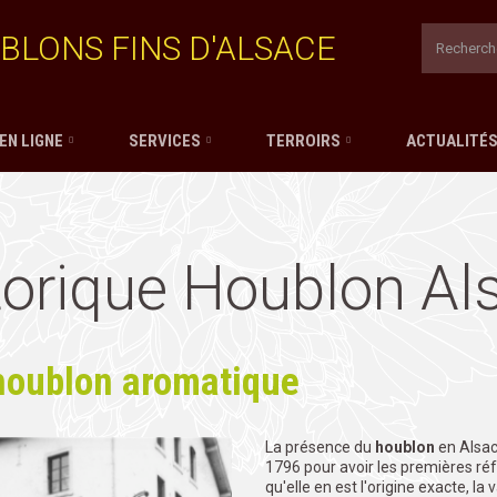
BLONS FINS D'ALSACE
EN LIGNE
SERVICES
TERROIRS
ACTUALITÉ
torique Houblon Al
 houblon aromatique
La présence du
houblon
en Alsace
1796 pour avoir les premières réfé
qu'elle en est l'origine exacte, la 