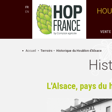
FR
HOU
EN
VENTE 
Accueil
Terroirs
Historique du Houblon d'Alsace
His
L'Alsace, pays du