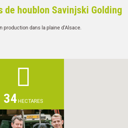
s de houblon Savinjski Golding
n production dans la plaine d'Alsace.
34
HECTARES