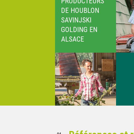
PRODUCTEURS
DE HOUBLON
SAVINJSKI
GOLDING EN
ALSACE