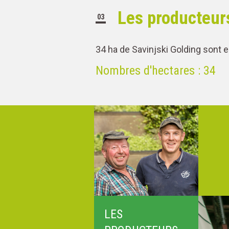
Les producteur
03
34 ha de Savinjski Golding sont e
Nombres d'hectares : 34
LES