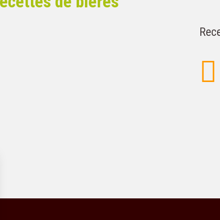
ecettes de bières
Rece