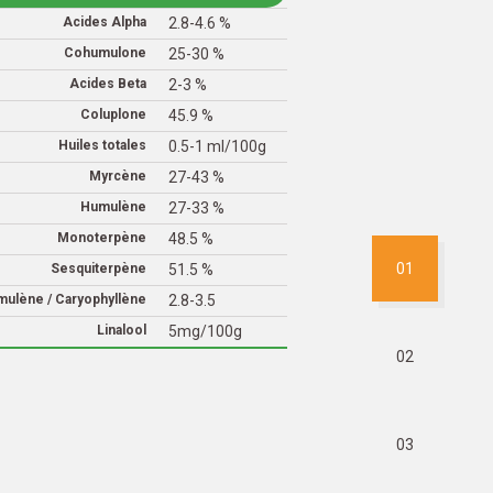
Acides Alpha
2.8-4.6 %
Cohumulone
25-30 %
Acides Beta
2-3 %
Coluplone
45.9 %
Huiles totales
0.5-1 ml/100g
Myrcène
27-43 %
Humulène
27-33 %
Monoterpène
48.5 %
01
Sesquiterpène
51.5 %
ulène / Caryophyllène
2.8-3.5
Linalool
5mg/100g
02
03