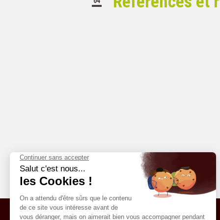
Références et r
04