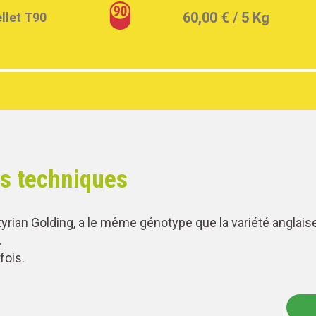
60,00 €
/ 5 Kg
ellet T90
es techniques
tyrian Golding, a le même génotype que la variété anglai
.
fois.