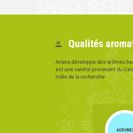
Qualités aroma
01
Ariana développe des arômes her
est une variété provenant du Cen
mâle de la recherche.
AGRUME