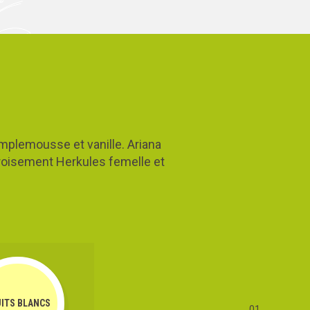
mplemousse et vanille. Ariana
croisement Herkules femelle et
UITS BLANCS
01