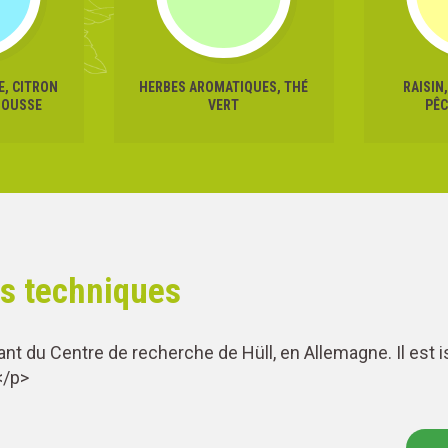
, CITRON
HERBES AROMATIQUES, THÉ
RAISIN
MOUSSE
VERT
PÊC
es techniques
ant du Centre de recherche de Hüll, en Allemagne. Il est
</p>