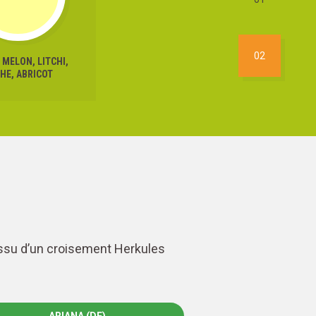
02
, MELON, LITCHI,
HE, ABRICOT
 issu d’un croisement Herkules