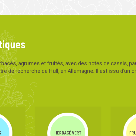
tiques
bacés, agrumes et fruités, avec des notes de cassis, pa
tre de recherche de Hüll, en Allemagne. Il est issu d’un 
S
HERBACÉ VERT
FR