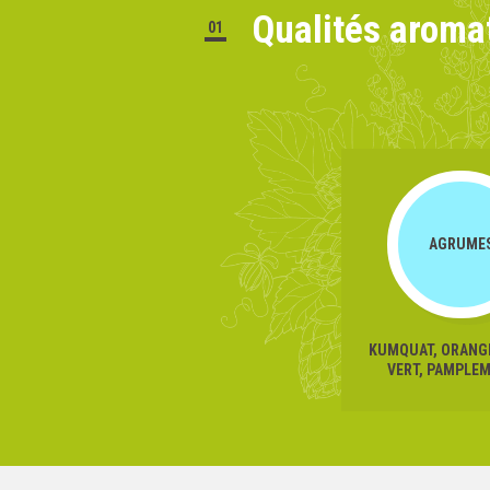
Qualités aroma
01
AGRUME
KUMQUAT, ORANGE
VERT, PAMPLE