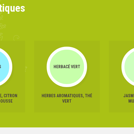
tiques
S
HERBACÉ VERT
, CITRON
HERBES AROMATIQUES, THÉ
JASM
MOUSSE
VERT
MU