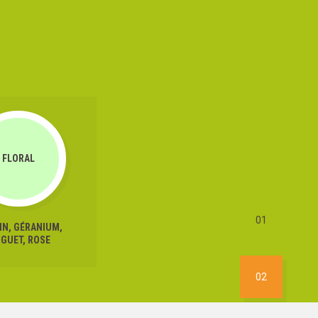
FLORAL
01
IN, GÉRANIUM,
GUET, ROSE
02