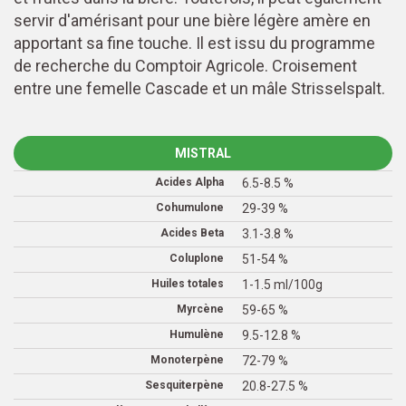
servir d'amérisant pour une bière légère amère en
apportant sa fine touche. Il est issu du programme
de recherche du Comptoir Agricole. Croisement
entre une femelle Cascade et un mâle Strisselspalt.
MISTRAL
Acides Alpha
6.5-8.5 %
Cohumulone
29-39 %
Acides Beta
3.1-3.8 %
Coluplone
51-54 %
Huiles totales
1-1.5 ml/100g
Myrcène
59-65 %
Humulène
9.5-12.8 %
Monoterpène
72-79 %
Sesquiterpène
20.8-27.5 %