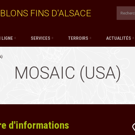
BLONS FINS D'ALSACE
 LIGNE
SERVICES
TERROIRS
ACTUALITÉS
A)
MOSAIC (USA)
re d'informations