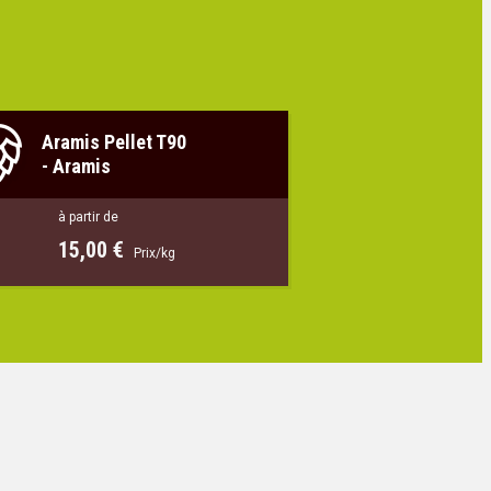
Aramis Pellet T90
-
Aramis
à partir de
15,00 €
Prix/kg