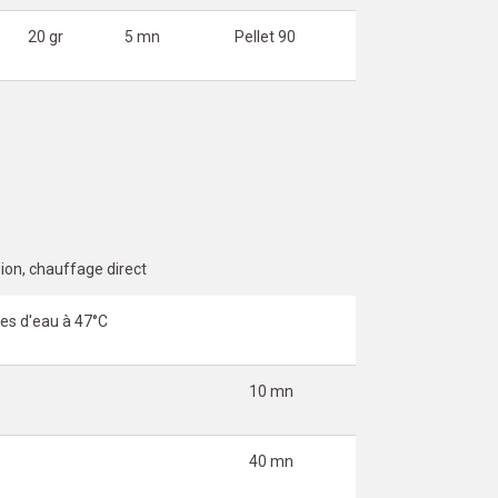
20 gr
5 mn
Pellet 90
ion, chauffage direct
res d'eau à 47°C
10 mn
40 mn