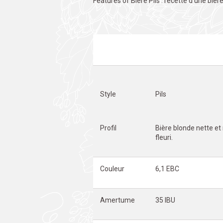
Features of Bière Pils : recette d'une biè
Style
Pils
Profil
Bière blonde nette et
fleuri.
Couleur
6,1 EBC
Amertume
35 IBU