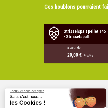
Ces houblons pourraient fai
Strisselspalt pellet T45
-
Strisselspalt
à partir de
20,00 €
Prix/kg