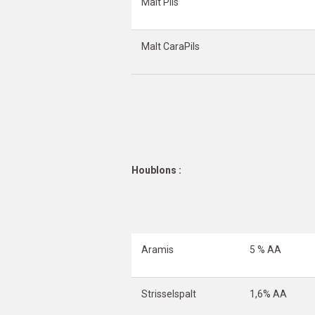
Malt Pils
Malt CaraPils
Houblons :
Aramis
5 % AA
Strisselspalt
1,6% AA