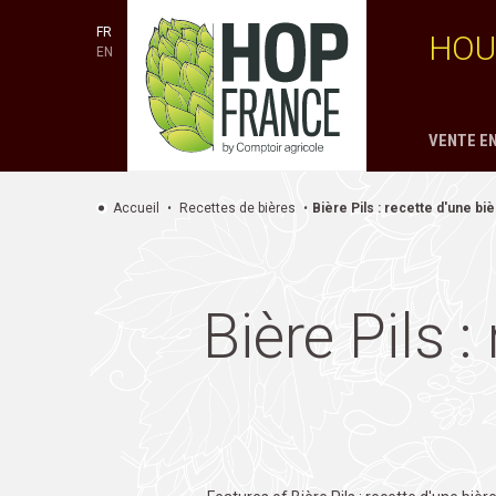
FR
HOU
EN
VENTE EN
Accueil
Recettes de bières
Bière Pils : recette d'une b
Bière Pils 