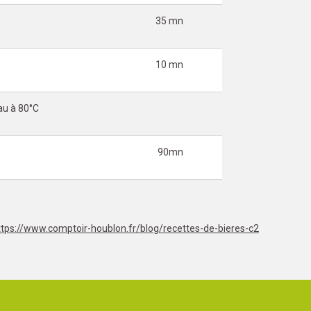
35 mn
10 mn
eau à 80°C
90mn
ttps://www.comptoir-houblon.fr/blog/recettes-de-bieres-c2