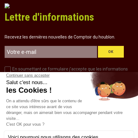
Lettre d'informations
Recevez les dernières nouvelles de Comptoir du houblon.
OK
En soumettant ce formulaire j'accepte que les informations
saisies soient utilisées pour m’envoyer la newsletter, dans le
cadre de la relation commerciale qui découle de cette demande
d’inscription.
CONTACTEZ NOUS
03 88 89 08 40
TOUS NOS CONTACTS
ECRIVEZ NOUS