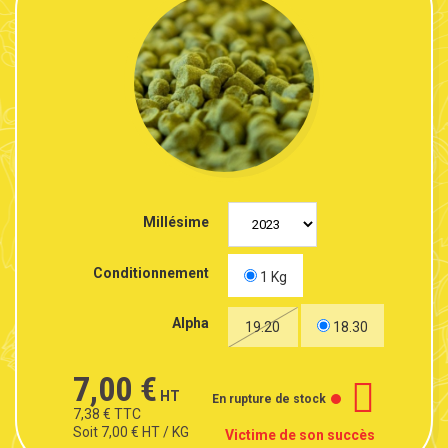
Millésime
Conditionnement
1 Kg
Alpha
19.20
18.30
7,00 €
HT
En rupture de stock
7,38 €
TTC
Soit
7,00 €
HT
/ KG
Victime de son succès