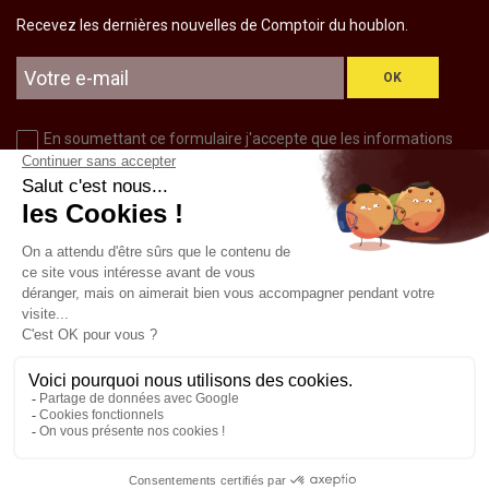
Recevez les dernières nouvelles de Comptoir du houblon.
OK
En soumettant ce formulaire j'accepte que les informations
saisies soient utilisées pour m’envoyer la newsletter, dans le
cadre de la relation commerciale qui découle de cette demande
d’inscription.
CONTACTEZ NOUS
03 88 89 08 40
TOUS NOS CONTACTS
ECRIVEZ NOUS
ATTENTION : Les commandes souffriront de délais de
traitement supplémentaires du 29 juillet au 11 aout
inclus. Merci de votre compréhension.