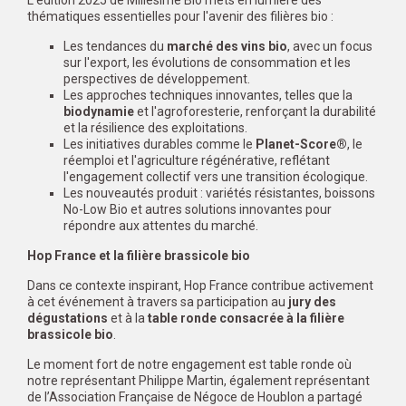
L'édition 2025 de Millésime Bio mets en lumière des
thématiques essentielles pour l'avenir des filières bio :
Les tendances du
marché des vins bio
, avec un focus
sur l'export, les évolutions de consommation et les
perspectives de développement.
Les approches techniques innovantes, telles que la
biodynamie
et l'agroforesterie, renforçant la durabilité
et la résilience des exploitations.
Les initiatives durables comme le
Planet-Score®
, le
réemploi et l'agriculture régénérative, reflétant
l'engagement collectif vers une transition écologique.
Les nouveautés produit : variétés résistantes, boissons
No-Low Bio et autres solutions innovantes pour
répondre aux attentes du marché.
Hop France et la filière brassicole bio
Dans ce contexte inspirant, Hop France contribue activement
à cet événement à travers sa participation au
jury des
dégustations
et à la
table ronde consacrée à la filière
brassicole bio
.
Le moment fort de notre engagement est table ronde où
notre représentant Philippe Martin, également représentant
de l’Association Française de Négoce de Houblon a partagé